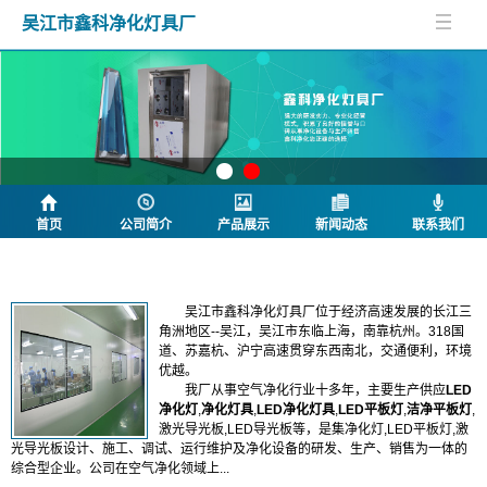
吴江市鑫科净化灯具厂
首页
公司简介
产品展示
新闻动态
联系我们
公司简介
吴江市鑫科净化灯具厂位于经济高速发展的长江三
角洲地区--吴江，吴江市东临上海，南靠杭州。318国
道、苏嘉杭、沪宁高速贯穿东西南北，交通便利，环境
优越。
我厂从事空气净化行业十多年，
主要生产供应
LED
净化灯
,
净化灯具
,
LED净化灯具
,
LED平板灯
,
洁净平板灯
,
激光导光板,LED导光板等，
是集净化灯,LED平板灯,激
光导光板设计、施工、调试、运行维护及净化设备的研发、生产、销售为一体的
综合型企业。公司在空气净化领域上...