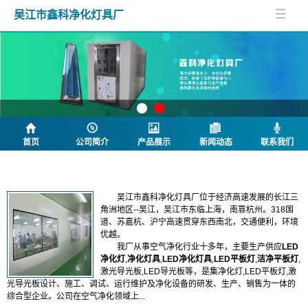
吴江市鑫科净化灯具厂
首页
公司简介
产品展示
新闻动态
联系我们
公司简介
吴江市鑫科净化灯具厂位于经济高速发展的长江三
角洲地区--吴江，吴江市东临上海，南靠杭州。318国
道、苏嘉杭、沪宁高速贯穿东西南北，交通便利，环境
优越。
我厂从事空气净化行业十多年，
主要生产供应
LED
净化灯
,
净化灯具
,
LED净化灯具
,
LED平板灯
,
洁净平板灯
,
激光导光板,LED导光板等，
是集净化灯,LED平板灯,激
光导光板设计、施工、调试、运行维护及净化设备的研发、生产、销售为一体的
综合型企业。公司在空气净化领域上...