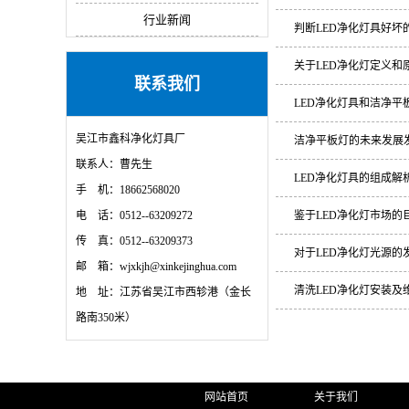
行业新闻
判断LED净化灯具好坏
关于LED净化灯定义和
联系我们
LED净化灯具和洁净平
吴江市鑫科净化灯具厂
洁净平板灯的未来发展
联系人：曹先生
LED净化灯具的组成解
手 机：18662568020
电 话：0512--63209272
鉴于LED净化灯市场的
传 真：0512--63209373
对于LED净化灯光源的
邮 箱：wjxkjh@xinkejinghua.com
清洗LED净化灯安装及
地 址：江苏省吴江市西轸港（金长
路南350米）
网站首页
关于我们