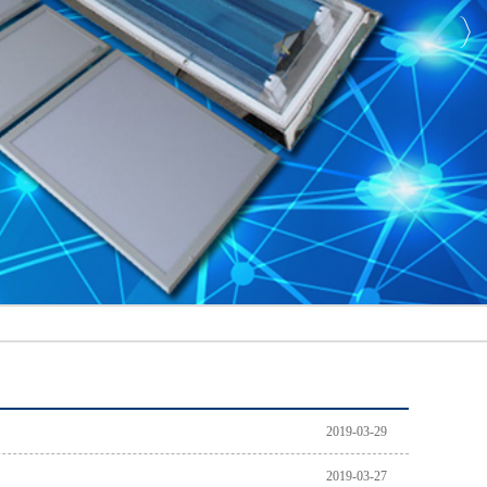
2019-03-29
2019-03-27